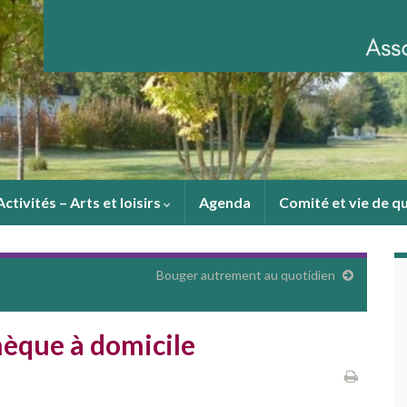
Activités – Arts et loisirs
Agenda
Comité et vie de q
Bouger autrement au quotidien
hèque à domicile