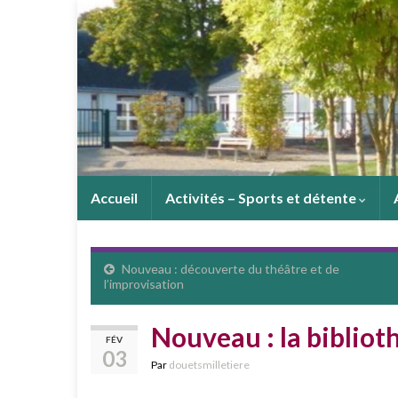
Accueil
Activités – Sports et détente
Nouveau : découverte du théâtre et de
l’improvisation
Nouveau : la bibliot
FÉV
03
Par
douetsmilletiere