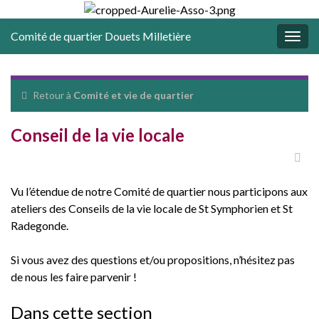
Comité de quartier Douets Milletière
Togg
navig
Retour à
Comité et vie de quartier
Conseil de la vie locale
Vu l’étendue de notre Comité de quartier nous participons aux
ateliers des Conseils de la vie locale de St Symphorien et St
Radegonde.
Si vous avez des questions et/ou propositions, n’hésitez pas
de nous les faire parvenir !
Dans cette section