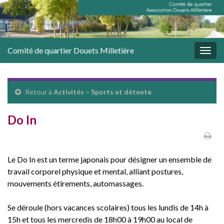
Comité de quartier Douets Milletière
Togg
navig
Retour à
Activités – Sports et détente
Do In
Le Do In est un terme japonais pour désigner un ensemble de
travail corporel physique et mental, alliant postures,
mouvements étirements, automassages.
Se déroule (hors vacances scolaires) tous les lundis de 14h à
15h et tous les mercredis de 18h00 à 19h00 au local de