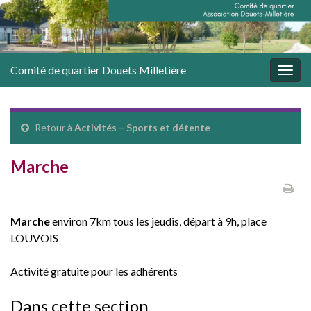
Comité de quartier Douets Milletière
Togg
navig
Retour à
Activités – Sports et détente
Marche
Marche
environ 7km tous les jeudis, départ à 9h, place
LOUVOIS
Activité gratuite pour les adhérents
Dans cette section