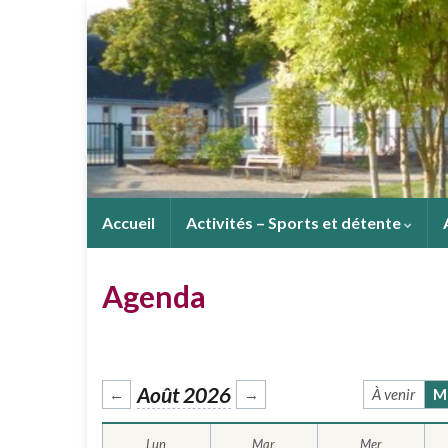
Accueil
Activités – Sports et détente
Agenda
Août 2026
←
→
À venir
M
Lun
Mar
Mer