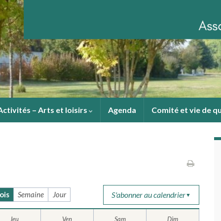
Activités – Arts et loisirs
Agenda
Comité et vie de q
S'abonner au calendrier
ois
Semaine
Jour
▼
Jeu
Ven
Sam
Dim