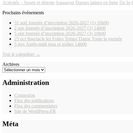
Activités – Sports et détente
Aquagym
Danses latines en ligne
Do In
Prochains événements
31
aoû
Journée d’inscription 2026-2027 (1)
10h00
2
sep
Journée d’inscription 2026-2027 (2)
14h00
5
sep
Journée d’inscription 2026-2027 (3)
10h00
25
oct
Spectacle les Folies Temps’Danse
Toute la journée
5
nov
Après-midi jeux et goûter
14h00
Voir le calendrier →
Archives
Administration
Connexion
Flux des publications
Flux des commentaires
Site de WordPress-FR
Méta