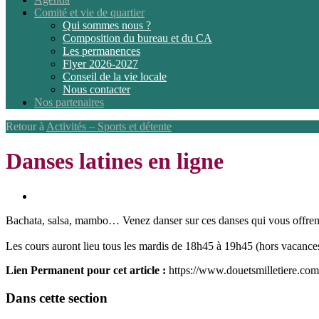
Comité et vie de quartier
Qui sommes nous ?
Composition du bureau et du CA
Les permanences
Flyer 2026-2027
Conseil de la vie locale
Nous contacter
Nos partenaires
Retour à
Activités – Sports et détente
Danses latines en ligne
Bachata, salsa, mambo… Venez danser sur ces danses qui vous offrent 
Les cours auront lieu tous les mardis de 18h45 à 19h45 (hors vacances 
Lien Permanent pour cet article :
https://www.douetsmilletiere.com
Dans cette section