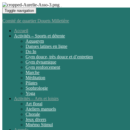
Toggle navigation
Comité de quartier Douets Milletière
Accueil
Activités – Sports et détente
Aquagym
Danses latines en ligne
Do In
Gym douce, très douce et d’entretien
Gym dynamique
Gym renforcement
Marche
Méditation
Pilates
Sophrologie
Yoga
Activités – Arts et loisirs
Art floral
Ateliers manuels
Chorale
Jeux divers
Mnémo Stimul
Agenda