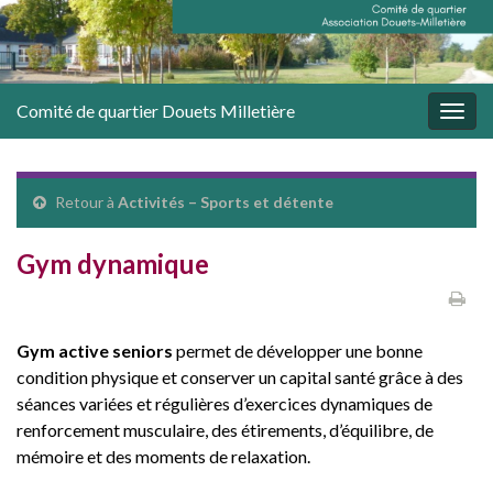
Comité de quartier Douets Milletière
Togg
navig
Retour à
Activités – Sports et détente
Gym dynamique
Gym active seniors
permet de développer une bonne
condition physique et conserver un capital santé grâce à des
séances variées et régulières d’exercices dynamiques de
renforcement musculaire, des étirements, d’équilibre, de
mémoire et des moments de relaxation.