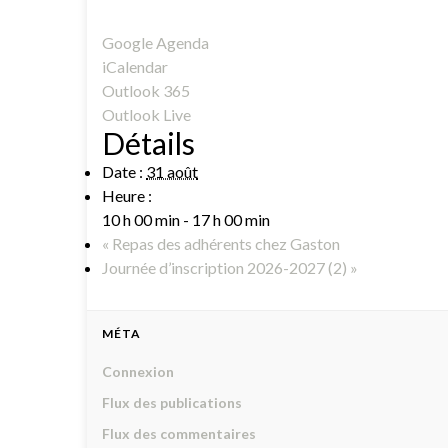
Google Agenda
iCalendar
Outlook 365
Outlook Live
Détails
Date :
31 août
Heure :
10 h 00 min - 17 h 00 min
«
Repas des adhérents chez Gaston
Journée d’inscription 2026-2027 (2)
»
MÉTA
Connexion
Flux des publications
Flux des commentaires