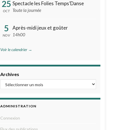
25
Spectacle les Folies Temps’Danse
Toute la journée
OCT
5
Après-midi jeux et goûter
14h00
NOV
Voir le calendrier →
Archives
ADMINISTRATION
Connexion
Flux des publications