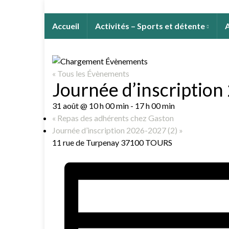
Accueil
Activités – Sports et détente
A
« Tous les Évènements
Journée d’inscription
31 août @ 10 h 00 min
-
17 h 00 min
«
Repas des adhérents chez Gaston
Journée d’inscription 2026-2027 (2)
»
11 rue de Turpenay 37100 TOURS