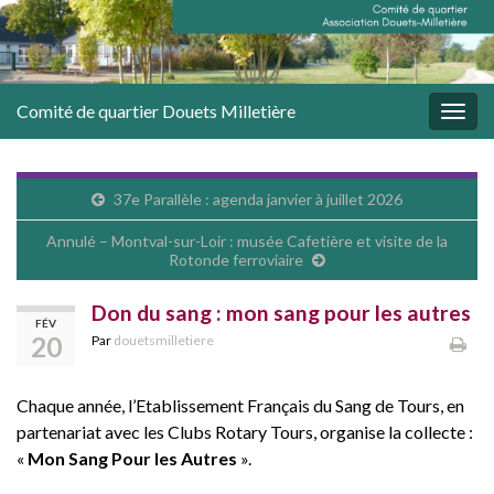
Comité de quartier Douets Milletière
Togg
navig
37e Parallèle : agenda janvier à juillet 2026
Annulé – Montval-sur-Loir : musée Cafetière et visite de la
Rotonde ferroviaire
Don du sang : mon sang pour les autres
FÉV
20
Par
douetsmilletiere
Chaque année, l’Etablissement Français du Sang de Tours, en
partenariat avec les Clubs Rotary Tours, organise la collecte :
«
Mon Sang Pour les Autres
».