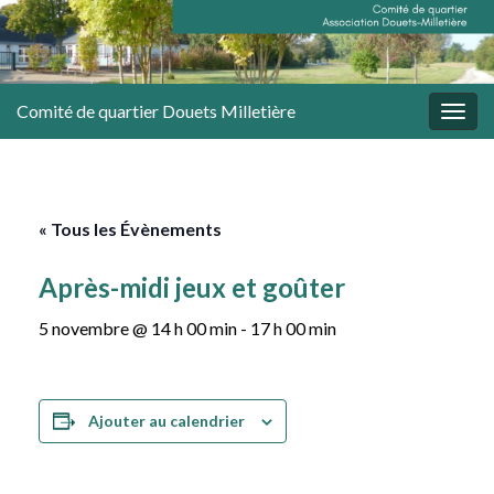
Comité de quartier Douets Milletière
Togg
navig
« Tous les Évènements
Après-midi jeux et goûter
5 novembre @ 14 h 00 min
-
17 h 00 min
Ajouter au calendrier