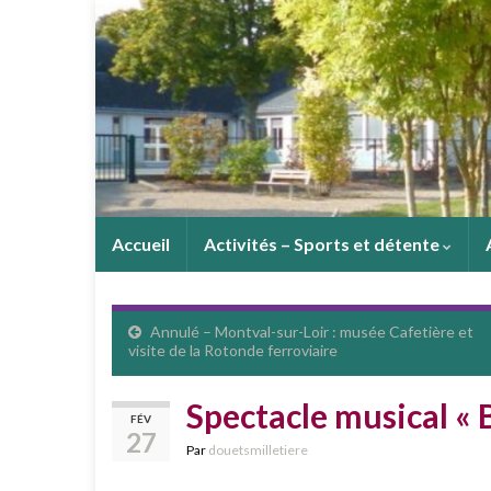
Accueil
Activités – Sports et détente
Annulé – Montval-sur-Loir : musée Cafetière et
visite de la Rotonde ferroviaire
Spectacle musical « Be
FÉV
27
Par
douetsmilletiere