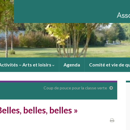
Activités – Arts et loisirs
Agenda
Comité et vie de q
Coup de pouce pour la classe verte
lles, belles, belles »