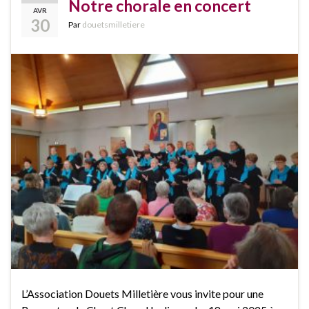
Notre chorale en concert
AVR
30
Par
douetsmilletiere
L’Association Douets Milletière vous invite pour une