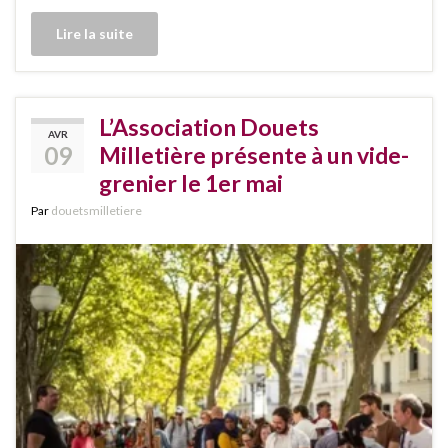
Lire la suite
L’Association Douets
AVR
09
Milletière présente à un vide-
grenier le 1er mai
Par
douetsmilletiere