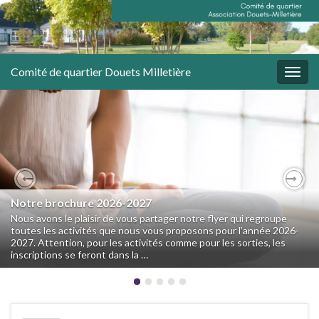
Comité de quartier Douets Milletière
Togg
navig
Previous
Nex
Notre brochure 2026-2027
Nous avons le plaisir de vous partager notre flyer qui regroupe
toutes les activités que nous vous proposons pour l’année 2026-
2027. Attention, pour les activités comme pour les sorties, les
inscriptions se feront dans la …