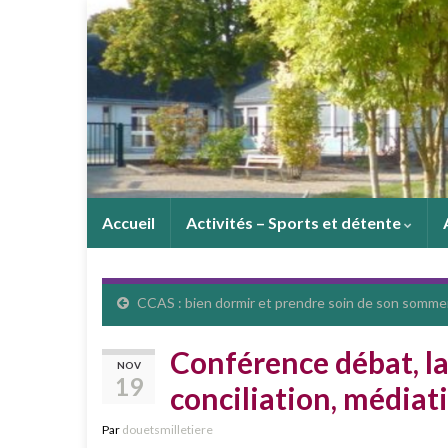
Accueil
Activités – Sports et détente
CCAS : bien dormir et prendre soin de son sommei
Conférence débat, la
NOV
19
conciliation, médiat
Par
douetsmilletiere