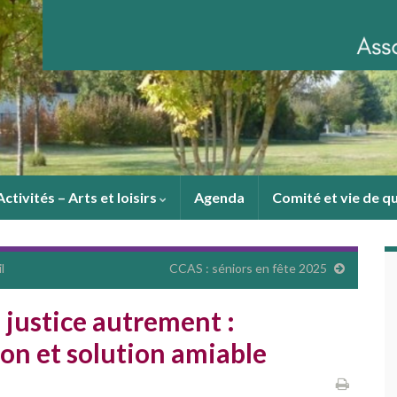
Activités – Arts et loisirs
Agenda
Comité et vie de q
l
CCAS : séniors en fête 2025
 justice autrement :
ion et solution amiable